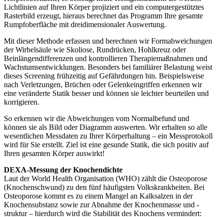
Lichtlinien auf Ihren Körper projiziert und ein computergestütztes
Rasterbild erzeugt, hieraus berechnet das Programm Ihre gesamte
Rumpfoberfläche mit dreidimensionaler Auswertung.
Mit dieser Methode erfassen und berechnen wir Formabweichungen
der Wirbelsäule wie Skoliose, Rundrücken, Hohlkreuz oder
Beinlängendifferenzen und kontrollieren Therapiemaßnahmen und
Wachstumsentwicklungen. Besonders bei familiärer Belastung weist
dieses Screening frühzeitig auf Gefährdungen hin. Beispielsweise
nach Verletzungen, Brüchen oder Gelenkeingriffen erkennen wir
eine veränderte Statik besser und können sie leichter beurteilen und
korrigieren.
So erkennen wir die Abweichungen vom Normalbefund und
können sie als Bild oder Diagramm auswerten. Wir erhalten so alle
wesentlichen Messdaten zu Ihrer Körperhaltung – ein Messprotokoll
wird für Sie erstellt. Ziel ist eine gesunde Statik, die sich positiv auf
Ihren gesamten Körper auswirkt!
DEXA-Messung der Knochendichte
Laut der World Health Organisation (WHO) zählt die Osteoporose
(Knochenschwund) zu den fünf häufigsten Volkskrankheiten. Bei
Osteoporose kommt es zu einem Mangel an Kalksalzen in der
Knochensubstanz sowie zur Abnahme der Knochenmasse und -
struktur – hierdurch wird die Stabilität des Knochens vermindert: