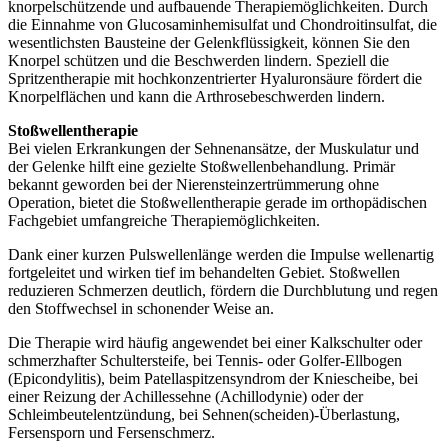
knorpelschützende und aufbauende Therapiemöglichkeiten. Durch
die Einnahme von Glucosaminhemisulfat und Chondroitinsulfat, die
wesentlichsten Bausteine der Gelenkflüssigkeit, können Sie den
Knorpel schützen und die Beschwerden lindern. Speziell die
Spritzentherapie mit hochkonzentrierter Hyaluronsäure fördert die
Knorpelflächen und kann die Arthrosebeschwerden lindern.
Stoßwellentherapie
Bei vielen Erkrankungen der Sehnenansätze, der Muskulatur und
der Gelenke hilft eine gezielte Stoßwellenbehandlung. Primär
bekannt geworden bei der Nierensteinzertrümmerung ohne
Operation, bietet die Stoßwellentherapie gerade im orthopädischen
Fachgebiet umfangreiche Therapiemöglichkeiten.
Dank einer kurzen Pulswellenlänge werden die Impulse wellenartig
fortgeleitet und wirken tief im behandelten Gebiet. Stoßwellen
reduzieren Schmerzen deutlich, fördern die Durchblutung und regen
den Stoffwechsel in schonender Weise an.
Die Therapie wird häufig angewendet bei einer Kalkschulter oder
schmerzhafter Schultersteife, bei Tennis- oder Golfer-Ellbogen
(Epicondylitis), beim Patellaspitzensyndrom der Kniescheibe, bei
einer Reizung der Achillessehne (Achillodynie) oder der
Schleimbeutelentzündung, bei Sehnen(scheiden)-Überlastung,
Fersensporn und Fersenschmerz.