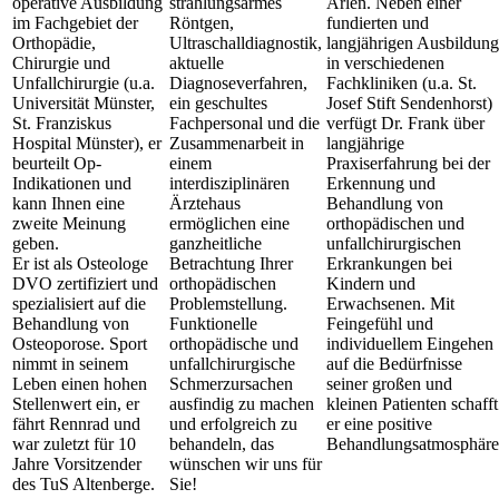
operative Ausbildung
strahlungsarmes
Arlen. Neben einer
im Fachgebiet der
Röntgen,
fundierten und
Orthopädie,
Ultraschalldiagnostik,
langjährigen Ausbildung
Chirurgie und
aktuelle
in verschiedenen
Unfallchirurgie (u.a.
Diagnoseverfahren,
Fachkliniken (u.a. St.
Universität Münster,
ein geschultes
Josef Stift Sendenhorst)
St. Franziskus
Fachpersonal und die
verfügt Dr. Frank über
Hospital Münster), er
Zusammenarbeit in
langjährige
beurteilt Op-
einem
Praxiserfahrung bei der
Indikationen und
interdisziplinären
Erkennung und
kann Ihnen eine
Ärztehaus
Behandlung von
zweite Meinung
ermöglichen eine
orthopädischen und
geben.
ganzheitliche
unfallchirurgischen
Er ist als Osteologe
Betrachtung Ihrer
Erkrankungen bei
DVO zertifiziert und
orthopädischen
Kindern und
spezialisiert auf die
Problemstellung.
Erwachsenen. Mit
Behandlung von
Funktionelle
Feingefühl und
Osteoporose. Sport
orthopädische und
individuellem Eingehen
nimmt in seinem
unfallchirurgische
auf die Bedürfnisse
Leben einen hohen
Schmerzursachen
seiner großen und
Stellenwert ein, er
ausfindig zu machen
kleinen Patienten schafft
fährt Rennrad und
und erfolgreich zu
er eine positive
war zuletzt für 10
behandeln, das
Behandlungsatmosphäre
Jahre Vorsitzender
wünschen wir uns für
des TuS Altenberge.
Sie!