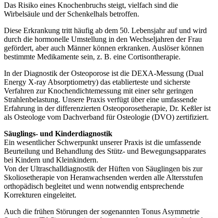
Das Risiko eines Knochenbruchs steigt, vielfach sind die
Wirbelsäule und der Schenkelhals betroffen.
Diese Erkrankung tritt häufig ab dem 50. Lebensjahr auf und wird
durch die hormonelle Umstellung in den Wechseljahren der Frau
gefördert, aber auch Männer können erkranken. Auslöser können
bestimmte Medikamente sein, z. B. eine Cortisontherapie.
In der Diagnostik der Osteoporose ist die DEXA-Messung (Dual
Energy X-ray Absorptiometry) das etablierteste und sicherste
Verfahren zur Knochendichtemessung mit einer sehr geringen
Strahlenbelastung. Unsere Praxis verfügt über eine umfassende
Erfahrung in der differenzierten Osteoporosetherapie, Dr. Keßler ist
als Osteologe vom Dachverband für Osteologie (DVO) zertifiziert.
Säuglings- und Kinderdiagnostik
Ein wesentlicher Schwerpunkt unserer Praxis ist die umfassende
Beurteilung und Behandlung des Stütz- und Bewegungsapparates
bei Kindern und Kleinkindern.
Von der Ultraschalldiagnostik der Hüften von Säuglingen bis zur
Skoliosetherapie von Heranwachsenden werden alle Altersstufen
orthopädisch begleitet und wenn notwendig entsprechende
Korrekturen eingeleitet.
Auch die frühen Störungen der sogenannten Tonus Asymmetrie