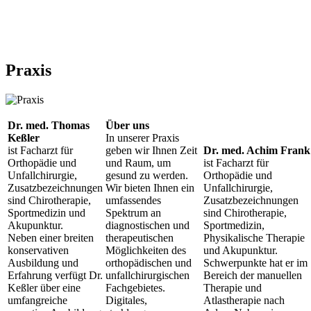
Praxis
Dr. med. Thomas
Über uns
Keßler
In unserer Praxis
ist Facharzt für
geben wir Ihnen Zeit
Dr. med. Achim Frank
Orthopädie und
und Raum, um
ist Facharzt für
Unfallchirurgie,
gesund zu werden.
Orthopädie und
Zusatzbezeichnungen
Wir bieten Ihnen ein
Unfallchirurgie,
sind Chirotherapie,
umfassendes
Zusatzbezeichnungen
Sportmedizin und
Spektrum an
sind Chirotherapie,
Akupunktur.
diagnostischen und
Sportmedizin,
Neben einer breiten
therapeutischen
Physikalische Therapie
konservativen
Möglichkeiten des
und Akupunktur.
Ausbildung und
orthopädischen und
Schwerpunkte hat er im
Erfahrung verfügt Dr.
unfallchirurgischen
Bereich der manuellen
Keßler über eine
Fachgebietes.
Therapie und
umfangreiche
Digitales,
Atlastherapie nach