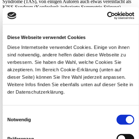
Syndrome (TAS), von einigen Autoren auch etwas vereinfacht als
KISS-Syndrom (Kopfgelenk-induzierte Symmetrie-Störung)
bezeichnet, werden spezialisiert in unserer Praxis behandelt.
Unser Selbstverständnis beinhaltet den sorgsamen und einfühlsamen
Umgang mit Kindern aller Altersstufen. Das Erkennen kindlicher
Fehlentwicklungen des Bewegungsapparates kann viele spätere
Diese Webseite verwendet Cookies
Leiden und Beschwerden verhindern, dies sehen wir als eine
unserer wichtigsten Aufgaben an!
Diese Internetseite verwendet Cookies. Einige von ihnen
sind notwendig, andere helfen dabei diese Webseite zu
Atlastherapie nach Arlen
Neben den bekannten und bewährten chirotherapeutischen
verbessern. Sie haben die Wahl, welche Cookies Sie
Maßnahmen erlaubt die Atlastherapie nach Arlen, auch Krankheiten
akzeptieren. Im Bereich Cookie-Erklärung (unten auf
sehr effektiv und gefahrlos zu behandeln, die bisher der
dieser Seite) können Sie Ihre Wahl jederzeit anpassen.
Manualtherapie nicht zugänglich waren.
Weitere Infos finden Sie ebenfalls unten auf dieser Seite in
Häufige Behandlungsindikationen sind Kopf- und
der Datenschutzerklärung.
Nackenbeschwerden, Migräne, halswirbelsäulenbedingter
Schwindel, sensomotorische Defizite, Koordinationsstörungen bei
Kindern und Erwachsenen, Störungen der Muskelspannung sowie
Konzentrations- und Entwicklungsstörungen bei Kindern.
Einwilligungsauswahl
Notwendig
Die Atlastherapie ist eine manipulative Reflextherapie an den
Kopfgelenken, dem Übergang zwischen Kopf und erstem
Halswirbel, dem Atlaswirbel. Sie ist eine sehr anspruchsvolle
Heilmethode und sollte daher nur von gut ausgebildeten, erfahrenen
Präferenzen